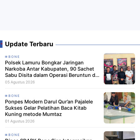
Update Terbaru
BONE
Polsek Lamuru Bongkar Jaringan
Narkoba Antar Kabupaten, 90 Sachet
Sabu Disita dalam Operasi Beruntun di
Bone dan Soppeng
05 Agustus 2026
BONE
Ponpes Modern Darul Qur’an Pajalele
Sukses Gelar Pelatihan Baca Kitab
Kuning metode Mumtaz
01 Agustus 2026
BONE