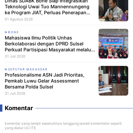
Dinas SDABK Bone Siap Integrasikan
Teknologi Uwai Tuo Mannennungeng
ke Program JIAT, Perluas Penerapan
Irigasi Cerdas
01 Agustus 2026
BONE
Mahasiswa Ilmu Politik Unhas
Berkolaborasi dengan DPRD Sulsel
Perkuat Partisipasi Masyarakat melalui
Edukasi Penyaluran Aspirasi di Desa
31 Juli 2026
Palakka
SEPUTAR MAKASSAR
Profesionalisme ASN Jadi Prioritas,
Pemkab Luwu Gelar Assessment
Bersama Polda Sulsel
31 Juli 2026
Komentar
komentar yang tampil sepenuhnya tanggung jawab komentator seperti
yang diatur UU ITE