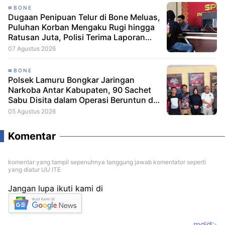
BONE
Dugaan Penipuan Telur di Bone Meluas,
Puluhan Korban Mengaku Rugi hingga
Ratusan Juta, Polisi Terima Laporan
Resmi
07 Agustus 2026
BONE
Polsek Lamuru Bongkar Jaringan
Narkoba Antar Kabupaten, 90 Sachet
Sabu Disita dalam Operasi Beruntun di
Bone dan Soppeng
05 Agustus 2026
Komentar
komentar yang tampil sepenuhnya tanggung jawab komentator seperti
yang diatur UU ITE
Jangan lupa ikuti kami di