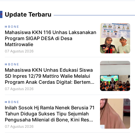
Update Terbaru
BONE
Mahasiswa KKN 116 Unhas Laksanakan
Program SIGAP DESA di Desa
Mattirowalie
07 Agustus 2026
BONE
Mahasiswa KKN Unhas Edukasi Siswa
SD Inpres 12/79 Mattiro Walie Melalui
Program Anak Cerdas Digital: Berteman
Baik, Berani Tolak Bullying
07 Agustus 2026
BONE
Inilah Sosok Hj Ramla Nenek Berusia 71
Tahun Diduga Sukses Tipu Sejumlah
Pengusaha Milenial di Bone, Kini Resmi
Dilaporkan Dengan Kerugian Korban
07 Agustus 2026
Capai Puluhan Juta