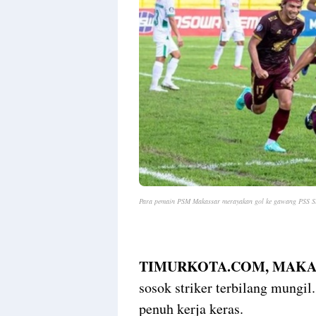
Para pemain PSM Makassar merayakan gol ke gawang PSS S
TIMURKOTA.COM, MAKA
sosok striker terbilang mungil.
penuh kerja keras.