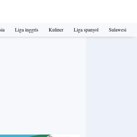
sia
Liga inggris
Kuliner
Liga spanyol
Sulawesi