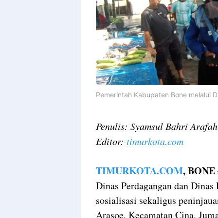
Pemerintah Kabupaten Bone melalui D
Penulis: Syamsul Bahri Arafa
Editor:
timurkota.com
TIMURKOTA.COM
, BONE
Dinas Perdagangan dan Dinas
sosialisasi sekaligus peninjau
Arasoe, Kecamatan Cina, Juma