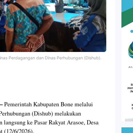
inas Perdagangan dan Dinas Perhubungan (Dishub).
h
 –
Pemerintah Kabupaten Bone melalui
 Perhubungan (Dishub) melakukan
an langsung ke Pasar Rakyat Arasoe, Desa
t (12/6/2026).