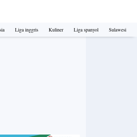
sia
Liga inggris
Kuliner
Liga spanyol
Sulawesi