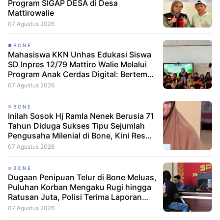
Program SIGAP DESA di Desa
Mattirowalie
07 Agustus 2026
BONE
Mahasiswa KKN Unhas Edukasi Siswa
SD Inpres 12/79 Mattiro Walie Melalui
Program Anak Cerdas Digital: Berteman
Baik, Berani Tolak Bullying
07 Agustus 2026
BONE
Inilah Sosok Hj Ramla Nenek Berusia 71
Tahun Diduga Sukses Tipu Sejumlah
Pengusaha Milenial di Bone, Kini Resmi
Dilaporkan Dengan Kerugian Korban
07 Agustus 2026
Capai Puluhan Juta
BONE
Dugaan Penipuan Telur di Bone Meluas,
Puluhan Korban Mengaku Rugi hingga
Ratusan Juta, Polisi Terima Laporan
Resmi
07 Agustus 2026