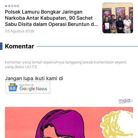
BONE
Polsek Lamuru Bongkar Jaringan
Narkoba Antar Kabupaten, 90 Sachet
Sabu Disita dalam Operasi Beruntun di
Bone dan Soppeng
05 Agustus 2026
Komentar
komentar yang tampil sepenuhnya tanggung jawab komentator seperti
yang diatur UU ITE
Jangan lupa ikuti kami di