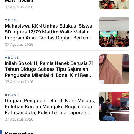
Mattirowalie
07 Agustus 2026
BONE
Mahasiswa KKN Unhas Edukasi Siswa
SD Inpres 12/79 Mattiro Walie Melalui
Program Anak Cerdas Digital: Berteman
Baik, Berani Tolak Bullying
07 Agustus 2026
BONE
Inilah Sosok Hj Ramla Nenek Berusia 71
Tahun Diduga Sukses Tipu Sejumlah
Pengusaha Milenial di Bone, Kini Resmi
Dilaporkan Dengan Kerugian Korban
07 Agustus 2026
Capai Puluhan Juta
BONE
Dugaan Penipuan Telur di Bone Meluas,
Puluhan Korban Mengaku Rugi hingga
Ratusan Juta, Polisi Terima Laporan
Resmi
07 Agustus 2026