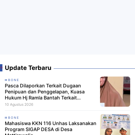
Update Terbaru
BONE
Pasca Dilaporkan Terkait Dugaan
Penipuan dan Penggelapan, Kuasa
Hukum Hj Ramla Bantah Terkait
Penipuan dan Sebut Kliennya Siap
10 Agustus 2026
Selesaikan Pembayaran
BONE
Mahasiswa KKN 116 Unhas Laksanakan
Program SIGAP DESA di Desa