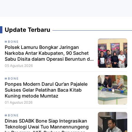
Update Terbaru
BONE
Polsek Lamuru Bongkar Jaringan
Narkoba Antar Kabupaten, 90 Sachet
Sabu Disita dalam Operasi Beruntun di
Bone dan Soppeng
05 Agustus 2026
BONE
Ponpes Modern Darul Qur’an Pajalele
Sukses Gelar Pelatihan Baca Kitab
Kuning metode Mumtaz
01 Agustus 2026
BONE
Dinas SDABK Bone Siap Integrasikan
Teknologi Uwai Tuo Mannennungeng