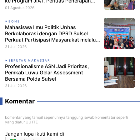
ke Program JIAT, Perluas Penerapan
Irigasi Cerdas
01 Agustus 2026
BONE
Mahasiswa Ilmu Politik Unhas
Berkolaborasi dengan DPRD Sulsel
Perkuat Partisipasi Masyarakat melalui
Edukasi Penyaluran Aspirasi di Desa
31 Juli 2026
Palakka
SEPUTAR MAKASSAR
Profesionalisme ASN Jadi Prioritas,
Pemkab Luwu Gelar Assessment
Bersama Polda Sulsel
31 Juli 2026
Komentar
komentar yang tampil sepenuhnya tanggung jawab komentator seperti
yang diatur UU ITE
Jangan lupa ikuti kami di