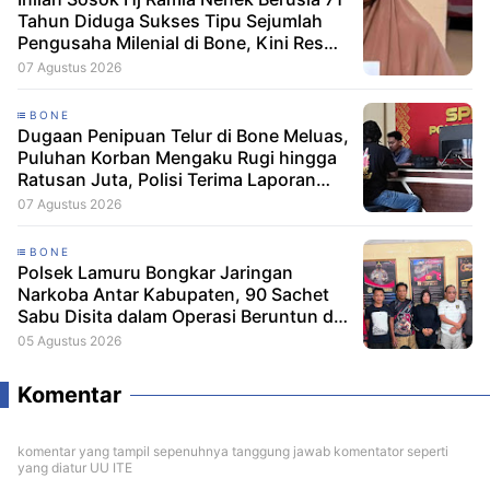
Tahun Diduga Sukses Tipu Sejumlah
Pengusaha Milenial di Bone, Kini Resmi
Dilaporkan Dengan Kerugian Korban
07 Agustus 2026
Capai Puluhan Juta
BONE
Dugaan Penipuan Telur di Bone Meluas,
Puluhan Korban Mengaku Rugi hingga
Ratusan Juta, Polisi Terima Laporan
Resmi
07 Agustus 2026
BONE
Polsek Lamuru Bongkar Jaringan
Narkoba Antar Kabupaten, 90 Sachet
Sabu Disita dalam Operasi Beruntun di
Bone dan Soppeng
05 Agustus 2026
Komentar
komentar yang tampil sepenuhnya tanggung jawab komentator seperti
yang diatur UU ITE