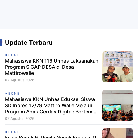
Update Terbaru
BONE
Mahasiswa KKN 116 Unhas Laksanakan
Program SIGAP DESA di Desa
Mattirowalie
07 Agustus 2026
BONE
Mahasiswa KKN Unhas Edukasi Siswa
SD Inpres 12/79 Mattiro Walie Melalui
Program Anak Cerdas Digital: Berteman
Baik, Berani Tolak Bullying
07 Agustus 2026
BONE
Inilah Sosok Hj Ramla Nenek Berusia 71