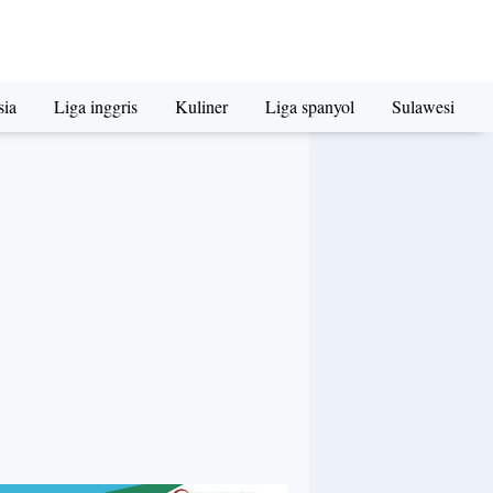
sia
Liga inggris
Kuliner
Liga spanyol
Sulawesi