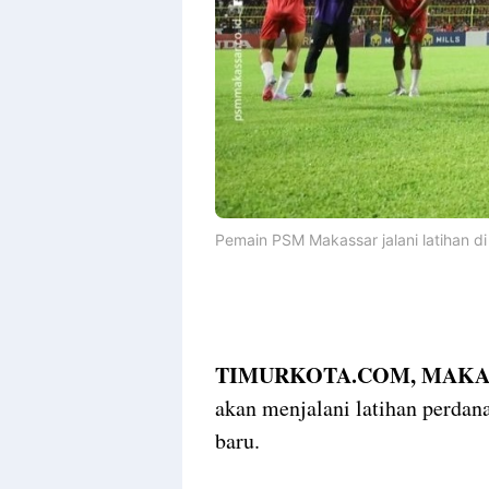
Pemain PSM Makassar jalani latihan di
TIMURKOTA.COM, MAK
akan menjalani latihan perdan
baru.