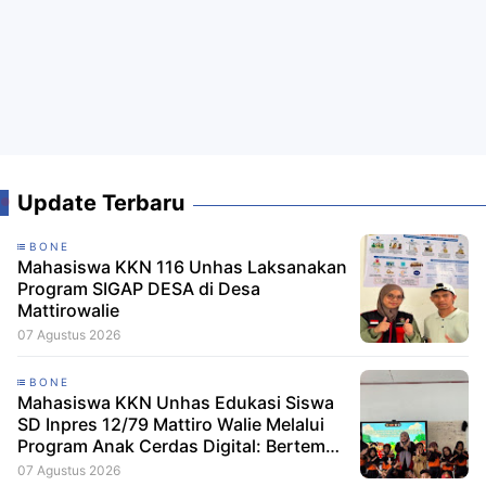
Update Terbaru
BONE
Mahasiswa KKN 116 Unhas Laksanakan
Program SIGAP DESA di Desa
Mattirowalie
07 Agustus 2026
BONE
Mahasiswa KKN Unhas Edukasi Siswa
SD Inpres 12/79 Mattiro Walie Melalui
Program Anak Cerdas Digital: Berteman
Baik, Berani Tolak Bullying
07 Agustus 2026