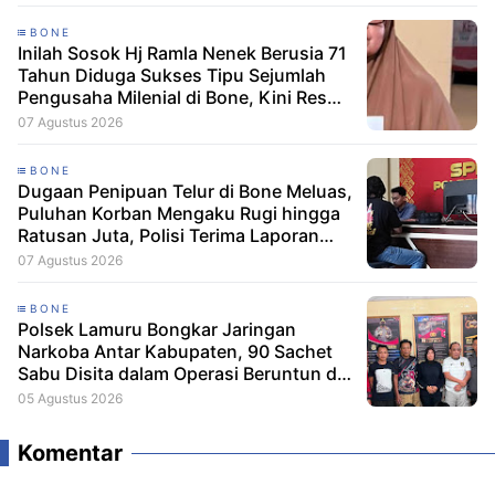
BONE
Inilah Sosok Hj Ramla Nenek Berusia 71
Tahun Diduga Sukses Tipu Sejumlah
Pengusaha Milenial di Bone, Kini Resmi
Dilaporkan Dengan Kerugian Korban
07 Agustus 2026
Capai Puluhan Juta
BONE
Dugaan Penipuan Telur di Bone Meluas,
Puluhan Korban Mengaku Rugi hingga
Ratusan Juta, Polisi Terima Laporan
Resmi
07 Agustus 2026
BONE
Polsek Lamuru Bongkar Jaringan
Narkoba Antar Kabupaten, 90 Sachet
Sabu Disita dalam Operasi Beruntun di
Bone dan Soppeng
05 Agustus 2026
Komentar