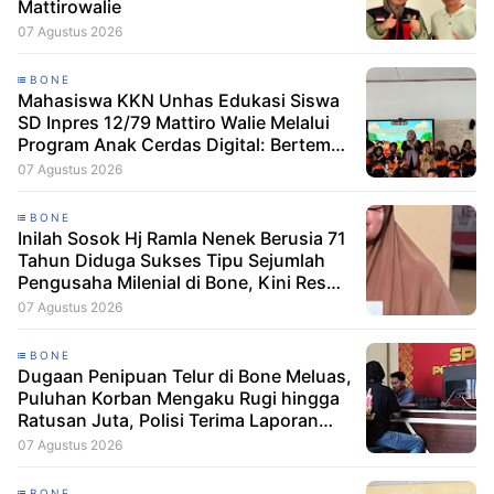
Mattirowalie
07 Agustus 2026
BONE
Mahasiswa KKN Unhas Edukasi Siswa
SD Inpres 12/79 Mattiro Walie Melalui
Program Anak Cerdas Digital: Berteman
Baik, Berani Tolak Bullying
07 Agustus 2026
BONE
Inilah Sosok Hj Ramla Nenek Berusia 71
Tahun Diduga Sukses Tipu Sejumlah
Pengusaha Milenial di Bone, Kini Resmi
Dilaporkan Dengan Kerugian Korban
07 Agustus 2026
Capai Puluhan Juta
BONE
Dugaan Penipuan Telur di Bone Meluas,
Puluhan Korban Mengaku Rugi hingga
Ratusan Juta, Polisi Terima Laporan
Resmi
07 Agustus 2026
BONE