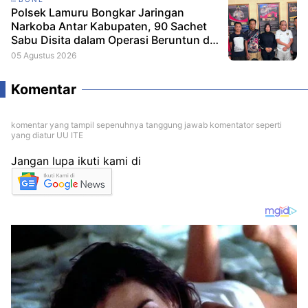
Polsek Lamuru Bongkar Jaringan
Narkoba Antar Kabupaten, 90 Sachet
Sabu Disita dalam Operasi Beruntun di
Bone dan Soppeng
05 Agustus 2026
Komentar
komentar yang tampil sepenuhnya tanggung jawab komentator seperti
yang diatur UU ITE
Jangan lupa ikuti kami di