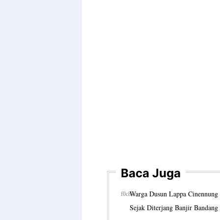
Baca Juga
Warga Dusun Lappa Cinennung 
Sejak Diterjang Banjir Bandang