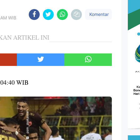
Komentar
8 AM WIB
KAN ARTIKEL INI
 04:40 WIB