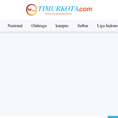
Nasional
Olahraga
kampus
Sulbar
Liga Indone