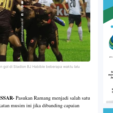
gol di Stadion BJ Habibie beberapa waktu lalu
SSAR-
Pasukan Ramang menjadi salah satu
atan musim ini jika dibanding capaian