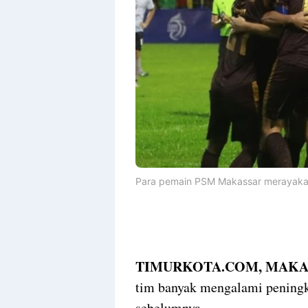
Para pemain PSM Makassar merayakan 
TIMURKOTA.COM, MAKA
tim banyak mengalami peningk
sebelumnya.