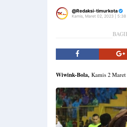
Redaksi-timurkota
Kamis, Maret 02, 2023 | 5:3
BAGI
Wiwink-Bola,
Kamis 2 Maret