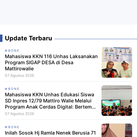
Update Terbaru
BONE
Mahasiswa KKN 116 Unhas Laksanakan
Program SIGAP DESA di Desa
Mattirowalie
07 Agustus 2026
BONE
Mahasiswa KKN Unhas Edukasi Siswa
SD Inpres 12/79 Mattiro Walie Melalui
Program Anak Cerdas Digital: Berteman
Baik, Berani Tolak Bullying
07 Agustus 2026
BONE
Inilah Sosok Hj Ramla Nenek Berusia 71