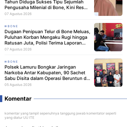
Tahun Diduga Sukses Tipu Sejumlah
Pengusaha Milenial di Bone, Kini Resmi
Dilaporkan Dengan Kerugian Korban
07 Agustus 2026
Capai Puluhan Juta
BONE
Dugaan Penipuan Telur di Bone Meluas,
Puluhan Korban Mengaku Rugi hingga
Ratusan Juta, Polisi Terima Laporan
Resmi
07 Agustus 2026
BONE
Polsek Lamuru Bongkar Jaringan
Narkoba Antar Kabupaten, 90 Sachet
Sabu Disita dalam Operasi Beruntun di
Bone dan Soppeng
05 Agustus 2026
Komentar
komentar yang tampil sepenuhnya tanggung jawab komentator seperti
yang diatur UU ITE