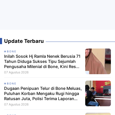
Update Terbaru
BONE
Inilah Sosok Hj Ramla Nenek Berusia 71
Tahun Diduga Sukses Tipu Sejumlah
Pengusaha Milenial di Bone, Kini Resmi
Dilaporkan Dengan Kerugian Korban
07 Agustus 2026
Capai Puluhan Juta
BONE
Dugaan Penipuan Telur di Bone Meluas,
Puluhan Korban Mengaku Rugi hingga
Ratusan Juta, Polisi Terima Laporan
Resmi
07 Agustus 2026