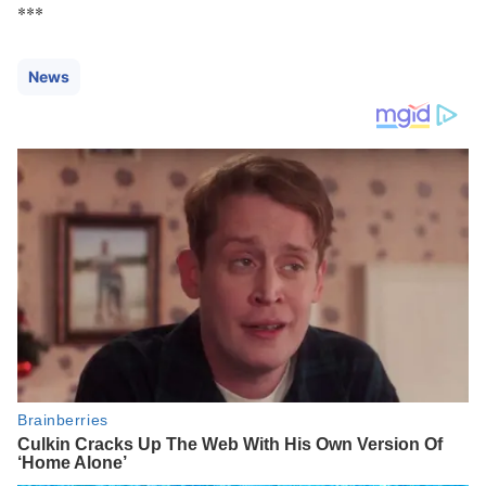
***
News