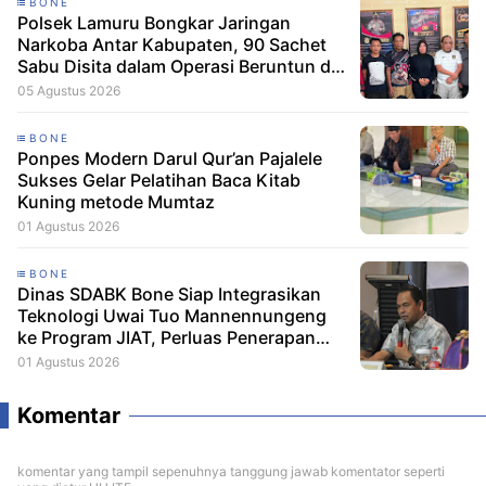
BONE
Polsek Lamuru Bongkar Jaringan
Narkoba Antar Kabupaten, 90 Sachet
Sabu Disita dalam Operasi Beruntun di
Bone dan Soppeng
05 Agustus 2026
BONE
Ponpes Modern Darul Qur’an Pajalele
Sukses Gelar Pelatihan Baca Kitab
Kuning metode Mumtaz
01 Agustus 2026
BONE
Dinas SDABK Bone Siap Integrasikan
Teknologi Uwai Tuo Mannennungeng
ke Program JIAT, Perluas Penerapan
Irigasi Cerdas
01 Agustus 2026
Komentar
komentar yang tampil sepenuhnya tanggung jawab komentator seperti