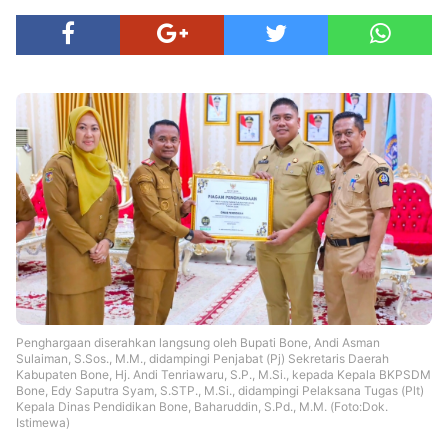
Penghargaan diserahkan langsung oleh Bupati Bone, Andi Asman
Sulaiman, S.Sos., M.M., didampingi Penjabat (Pj) Sekretaris Daerah
Kabupaten Bone, Hj. Andi Tenriawaru, S.P., M.Si., kepada Kepala BKPSDM
Bone, Edy Saputra Syam, S.STP., M.Si., didampingi Pelaksana Tugas (Plt)
Kepala Dinas Pendidikan Bone, Baharuddin, S.Pd., M.M. (Foto:Dok.
Istimewa)