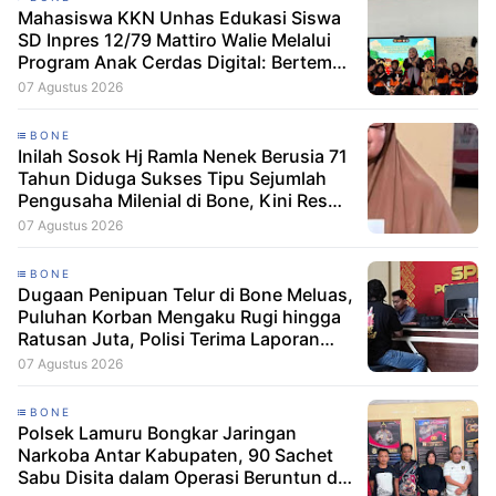
Mahasiswa KKN Unhas Edukasi Siswa
SD Inpres 12/79 Mattiro Walie Melalui
Program Anak Cerdas Digital: Berteman
Baik, Berani Tolak Bullying
07 Agustus 2026
BONE
Inilah Sosok Hj Ramla Nenek Berusia 71
Tahun Diduga Sukses Tipu Sejumlah
Pengusaha Milenial di Bone, Kini Resmi
Dilaporkan Dengan Kerugian Korban
07 Agustus 2026
Capai Puluhan Juta
BONE
Dugaan Penipuan Telur di Bone Meluas,
Puluhan Korban Mengaku Rugi hingga
Ratusan Juta, Polisi Terima Laporan
Resmi
07 Agustus 2026
BONE
Polsek Lamuru Bongkar Jaringan
Narkoba Antar Kabupaten, 90 Sachet
Sabu Disita dalam Operasi Beruntun di