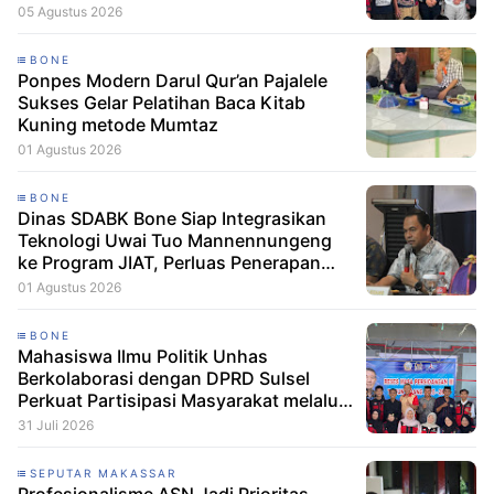
Bone dan Soppeng
05 Agustus 2026
BONE
Ponpes Modern Darul Qur’an Pajalele
Sukses Gelar Pelatihan Baca Kitab
Kuning metode Mumtaz
01 Agustus 2026
BONE
Dinas SDABK Bone Siap Integrasikan
Teknologi Uwai Tuo Mannennungeng
ke Program JIAT, Perluas Penerapan
Irigasi Cerdas
01 Agustus 2026
BONE
Mahasiswa Ilmu Politik Unhas
Berkolaborasi dengan DPRD Sulsel
Perkuat Partisipasi Masyarakat melalui
Edukasi Penyaluran Aspirasi di Desa
31 Juli 2026
Palakka
SEPUTAR MAKASSAR