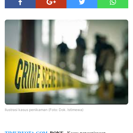
Ilustrasi kasus penikaman (Foto: Dok. Istimewa)
TIMURKOTA.COM
, BONE–
Kasus penganiayaan