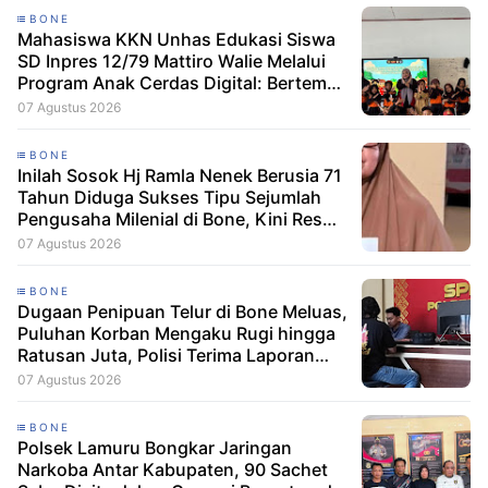
BONE
Mahasiswa KKN Unhas Edukasi Siswa
SD Inpres 12/79 Mattiro Walie Melalui
Program Anak Cerdas Digital: Berteman
Baik, Berani Tolak Bullying
07 Agustus 2026
BONE
Inilah Sosok Hj Ramla Nenek Berusia 71
Tahun Diduga Sukses Tipu Sejumlah
Pengusaha Milenial di Bone, Kini Resmi
Dilaporkan Dengan Kerugian Korban
07 Agustus 2026
Capai Puluhan Juta
BONE
Dugaan Penipuan Telur di Bone Meluas,
Puluhan Korban Mengaku Rugi hingga
Ratusan Juta, Polisi Terima Laporan
Resmi
07 Agustus 2026
BONE
Polsek Lamuru Bongkar Jaringan
Narkoba Antar Kabupaten, 90 Sachet