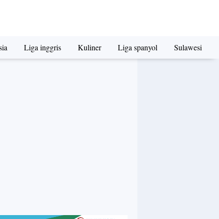
sia
Liga inggris
Kuliner
Liga spanyol
Sulawesi