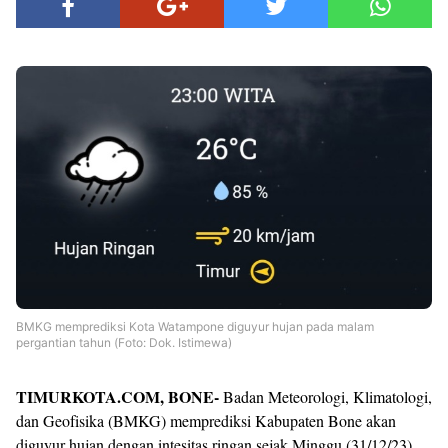
BMKG memprediksi Kota Watampone diguyur hujan pada malam
pergantian tahun (Foto: Dok. Istimewa)
TIMURKOTA.COM, BONE-
Badan Meteorologi, Klimatologi,
dan Geofisika (BMKG) memprediksi Kabupaten Bone akan
diguyur hujan dengan intesitas ringan sejak Minggu (31/12/23)