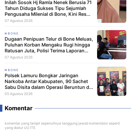
Inilah Sosok Hj Ramla Nenek Berusia 71
Tahun Diduga Sukses Tipu Sejumlah
Pengusaha Milenial di Bone, Kini Resmi
Dilaporkan Dengan Kerugian Korban
07 Agustus 2026
Capai Puluhan Juta
BONE
Dugaan Penipuan Telur di Bone Meluas,
Puluhan Korban Mengaku Rugi hingga
Ratusan Juta, Polisi Terima Laporan
Resmi
07 Agustus 2026
BONE
Polsek Lamuru Bongkar Jaringan
Narkoba Antar Kabupaten, 90 Sachet
Sabu Disita dalam Operasi Beruntun di
Bone dan Soppeng
05 Agustus 2026
Komentar
komentar yang tampil sepenuhnya tanggung jawab komentator seperti
yang diatur UU ITE