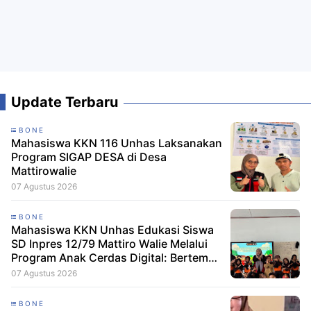
Update Terbaru
BONE
Mahasiswa KKN 116 Unhas Laksanakan
Program SIGAP DESA di Desa
Mattirowalie
07 Agustus 2026
BONE
Mahasiswa KKN Unhas Edukasi Siswa
SD Inpres 12/79 Mattiro Walie Melalui
Program Anak Cerdas Digital: Berteman
Baik, Berani Tolak Bullying
07 Agustus 2026
BONE