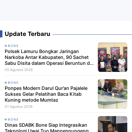
Update Terbaru
BONE
Polsek Lamuru Bongkar Jaringan
Narkoba Antar Kabupaten, 90 Sachet
Sabu Disita dalam Operasi Beruntun di
Bone dan Soppeng
05 Agustus 2026
BONE
Ponpes Modern Darul Qur’an Pajalele
Sukses Gelar Pelatihan Baca Kitab
Kuning metode Mumtaz
01 Agustus 2026
BONE
Dinas SDABK Bone Siap Integrasikan
Teknologi Uwai Tuo Mannennungeng