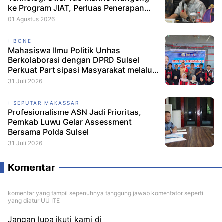
ke Program JIAT, Perluas Penerapan
Irigasi Cerdas
01 Agustus 2026
BONE
Mahasiswa Ilmu Politik Unhas
Berkolaborasi dengan DPRD Sulsel
Perkuat Partisipasi Masyarakat melalui
Edukasi Penyaluran Aspirasi di Desa
31 Juli 2026
Palakka
SEPUTAR MAKASSAR
Profesionalisme ASN Jadi Prioritas,
Pemkab Luwu Gelar Assessment
Bersama Polda Sulsel
31 Juli 2026
Komentar
komentar yang tampil sepenuhnya tanggung jawab komentator seperti
yang diatur UU ITE
Jangan lupa ikuti kami di