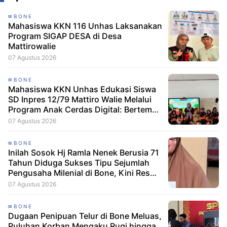
BONE
Mahasiswa KKN 116 Unhas Laksanakan
Program SIGAP DESA di Desa
Mattirowalie
07 Agustus 2026
BONE
Mahasiswa KKN Unhas Edukasi Siswa
SD Inpres 12/79 Mattiro Walie Melalui
Program Anak Cerdas Digital: Berteman
Baik, Berani Tolak Bullying
07 Agustus 2026
BONE
Inilah Sosok Hj Ramla Nenek Berusia 71
Tahun Diduga Sukses Tipu Sejumlah
Pengusaha Milenial di Bone, Kini Resmi
Dilaporkan Dengan Kerugian Korban
07 Agustus 2026
Capai Puluhan Juta
BONE
Dugaan Penipuan Telur di Bone Meluas,
Puluhan Korban Mengaku Rugi hingga