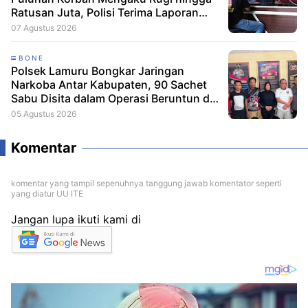
Ratusan Juta, Polisi Terima Laporan
Resmi
07 Agustus 2026
BONE
Polsek Lamuru Bongkar Jaringan
Narkoba Antar Kabupaten, 90 Sachet
Sabu Disita dalam Operasi Beruntun di
Bone dan Soppeng
05 Agustus 2026
Komentar
komentar yang tampil sepenuhnya tanggung jawab komentator seperti
yang diatur UU ITE
Jangan lupa ikuti kami di