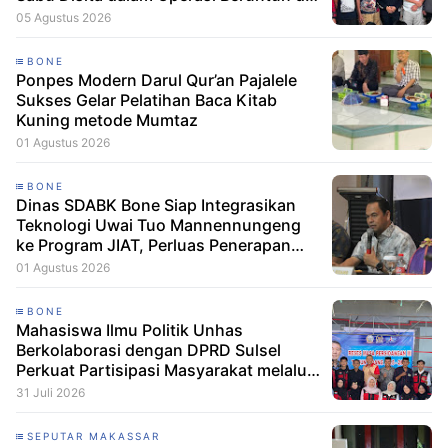
Bone dan Soppeng
05 Agustus 2026
BONE
Ponpes Modern Darul Qur’an Pajalele
Sukses Gelar Pelatihan Baca Kitab
Kuning metode Mumtaz
01 Agustus 2026
BONE
Dinas SDABK Bone Siap Integrasikan
Teknologi Uwai Tuo Mannennungeng
ke Program JIAT, Perluas Penerapan
Irigasi Cerdas
01 Agustus 2026
BONE
Mahasiswa Ilmu Politik Unhas
Berkolaborasi dengan DPRD Sulsel
Perkuat Partisipasi Masyarakat melalui
Edukasi Penyaluran Aspirasi di Desa
31 Juli 2026
Palakka
SEPUTAR MAKASSAR