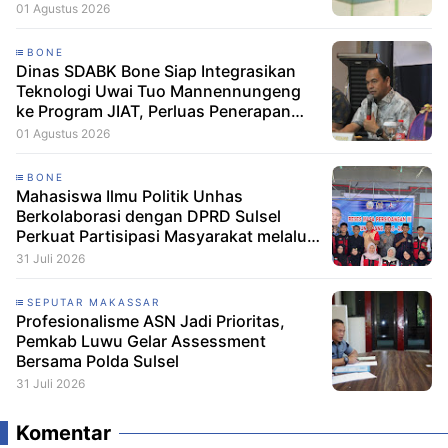
01 Agustus 2026
BONE
Dinas SDABK Bone Siap Integrasikan
Teknologi Uwai Tuo Mannennungeng
ke Program JIAT, Perluas Penerapan
Irigasi Cerdas
01 Agustus 2026
BONE
Mahasiswa Ilmu Politik Unhas
Berkolaborasi dengan DPRD Sulsel
Perkuat Partisipasi Masyarakat melalui
Edukasi Penyaluran Aspirasi di Desa
31 Juli 2026
Palakka
SEPUTAR MAKASSAR
Profesionalisme ASN Jadi Prioritas,
Pemkab Luwu Gelar Assessment
Bersama Polda Sulsel
31 Juli 2026
Komentar