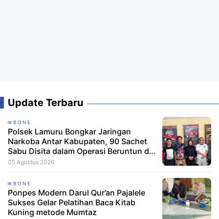
Update Terbaru
BONE
Polsek Lamuru Bongkar Jaringan
Narkoba Antar Kabupaten, 90 Sachet
Sabu Disita dalam Operasi Beruntun di
Bone dan Soppeng
05 Agustus 2026
BONE
Ponpes Modern Darul Qur’an Pajalele
Sukses Gelar Pelatihan Baca Kitab
Kuning metode Mumtaz