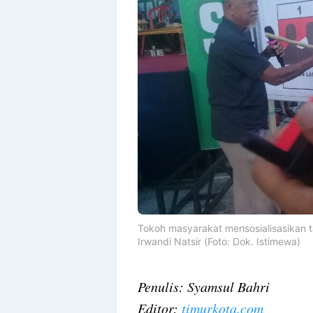
Tokoh masyarakat mensosialisasikan 
Irwandi Natsir (Foto: Dok. Istimewa)
Penulis: Syamsul Bahri
Editor:
timurkota.com