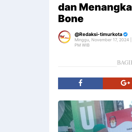
dan Menangkan
Bone
Redaksi-timurkota
Minggu, November 17, 2024 |
PM WIB
BAGI