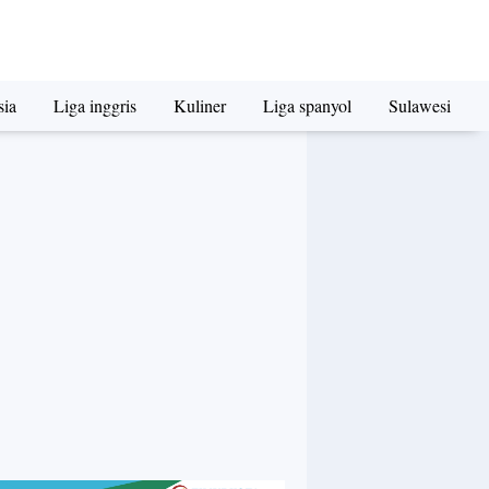
sia
Liga inggris
Kuliner
Liga spanyol
Sulawesi