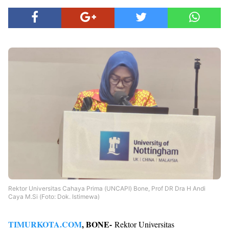
Rektor Universitas Cahaya Prima (UNCAPI) Bone, Prof DR Dra H Andi
Caya M.Si (Foto: Dok. Istimewa)
TIMURKOTA.COM
, BONE-
Rektor Universitas