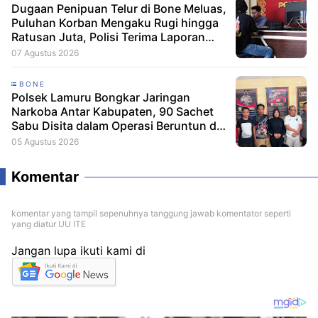
Dugaan Penipuan Telur di Bone Meluas,
Puluhan Korban Mengaku Rugi hingga
Ratusan Juta, Polisi Terima Laporan
Resmi
07 Agustus 2026
BONE
Polsek Lamuru Bongkar Jaringan
Narkoba Antar Kabupaten, 90 Sachet
Sabu Disita dalam Operasi Beruntun di
Bone dan Soppeng
05 Agustus 2026
Komentar
komentar yang tampil sepenuhnya tanggung jawab komentator seperti
yang diatur UU ITE
Jangan lupa ikuti kami di