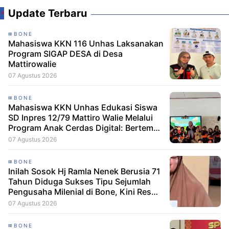
Update Terbaru
BONE
Mahasiswa KKN 116 Unhas Laksanakan
Program SIGAP DESA di Desa
Mattirowalie
07 Agustus 2026
BONE
Mahasiswa KKN Unhas Edukasi Siswa
SD Inpres 12/79 Mattiro Walie Melalui
Program Anak Cerdas Digital: Berteman
Baik, Berani Tolak Bullying
07 Agustus 2026
BONE
Inilah Sosok Hj Ramla Nenek Berusia 71
Tahun Diduga Sukses Tipu Sejumlah
Pengusaha Milenial di Bone, Kini Resmi
Dilaporkan Dengan Kerugian Korban
07 Agustus 2026
Capai Puluhan Juta
BONE