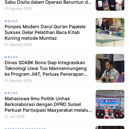
Sabu Disita dalam Operasi Beruntun di
Bone dan Soppeng
05 Agustus 2026
BONE
Ponpes Modern Darul Qur’an Pajalele
Sukses Gelar Pelatihan Baca Kitab
Kuning metode Mumtaz
01 Agustus 2026
BONE
Dinas SDABK Bone Siap Integrasikan
Teknologi Uwai Tuo Mannennungeng
ke Program JIAT, Perluas Penerapan
Irigasi Cerdas
01 Agustus 2026
BONE
Mahasiswa Ilmu Politik Unhas
Berkolaborasi dengan DPRD Sulsel
Perkuat Partisipasi Masyarakat melalui
Edukasi Penyaluran Aspirasi di Desa
31 Juli 2026
Palakka
SEPUTAR MAKASSAR