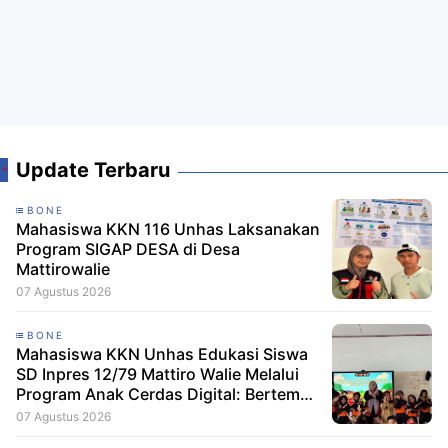
Update Terbaru
BONE
Mahasiswa KKN 116 Unhas Laksanakan
Program SIGAP DESA di Desa
Mattirowalie
07 Agustus 2026
BONE
Mahasiswa KKN Unhas Edukasi Siswa
SD Inpres 12/79 Mattiro Walie Melalui
Program Anak Cerdas Digital: Berteman
Baik, Berani Tolak Bullying
07 Agustus 2026