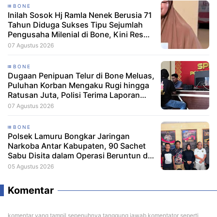
BONE
Inilah Sosok Hj Ramla Nenek Berusia 71
Tahun Diduga Sukses Tipu Sejumlah
Pengusaha Milenial di Bone, Kini Resmi
Dilaporkan Dengan Kerugian Korban
07 Agustus 2026
Capai Puluhan Juta
BONE
Dugaan Penipuan Telur di Bone Meluas,
Puluhan Korban Mengaku Rugi hingga
Ratusan Juta, Polisi Terima Laporan
Resmi
07 Agustus 2026
BONE
Polsek Lamuru Bongkar Jaringan
Narkoba Antar Kabupaten, 90 Sachet
Sabu Disita dalam Operasi Beruntun di
Bone dan Soppeng
05 Agustus 2026
Komentar
komentar yang tampil sepenuhnya tanggung jawab komentator seperti