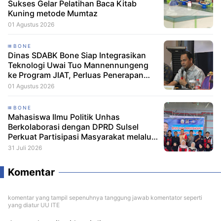
Sukses Gelar Pelatihan Baca Kitab
Kuning metode Mumtaz
01 Agustus 2026
BONE
Dinas SDABK Bone Siap Integrasikan
Teknologi Uwai Tuo Mannennungeng
ke Program JIAT, Perluas Penerapan
Irigasi Cerdas
01 Agustus 2026
BONE
Mahasiswa Ilmu Politik Unhas
Berkolaborasi dengan DPRD Sulsel
Perkuat Partisipasi Masyarakat melalui
Edukasi Penyaluran Aspirasi di Desa
31 Juli 2026
Palakka
Komentar
komentar yang tampil sepenuhnya tanggung jawab komentator seperti
yang diatur UU ITE