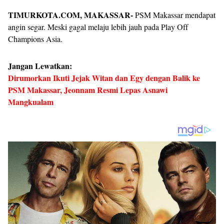
TIMURKOTA.COM, MAKASSAR-
PSM Makassar mendapat
angin segar. Meski gagal melaju lebih jauh pada Play Off
Champions Asia.
Jangan Lewatkan:
Dirumorkan Ikuti Jejak Witan dan Egy dengan Balik ke
PSM Makassar, Jeonnam Resmi Lepas Asnawi
Mangkualam