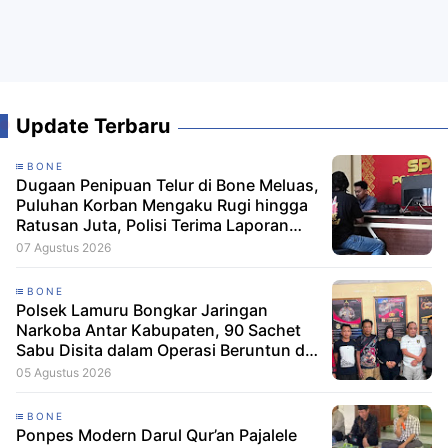
Update Terbaru
BONE
Dugaan Penipuan Telur di Bone Meluas,
Puluhan Korban Mengaku Rugi hingga
Ratusan Juta, Polisi Terima Laporan
Resmi
07 Agustus 2026
BONE
Polsek Lamuru Bongkar Jaringan
Narkoba Antar Kabupaten, 90 Sachet
Sabu Disita dalam Operasi Beruntun di
Bone dan Soppeng
05 Agustus 2026
BONE
Ponpes Modern Darul Qur’an Pajalele