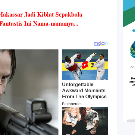
akassar Jadi Kiblat Sepakbola
 Fantastis Ini Nama-namanya...