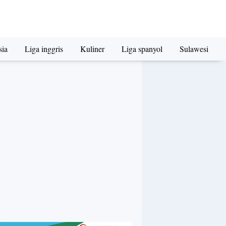
sia
Liga inggris
Kuliner
Liga spanyol
Sulawesi