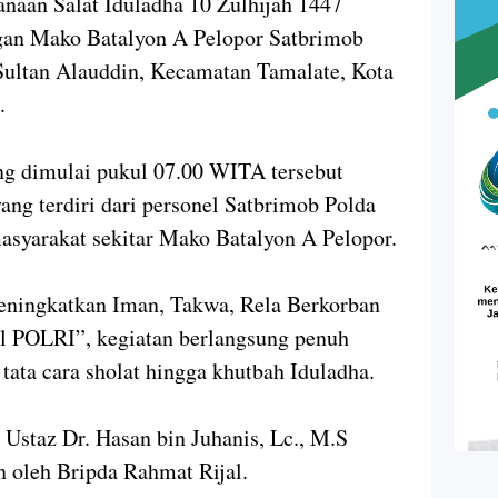
naan Salat Iduladha 10 Zulhijah 1447
gan Mako Batalyon A Pelopor Satbrimob
 Sultan Alauddin, Kecamatan Tamalate, Kota
.
ng dimulai pukul 07.00 WITA tersebut
yang terdiri dari personel Satbrimob Polda
asyarakat sekitar Mako Batalyon A Pelopor.
ningkatkan Iman, Takwa, Rela Berkorban
el POLRI”, kegiatan berlangsung penuh
ata cara sholat hingga khutbah Iduladha.
 Ustaz Dr. Hasan bin Juhanis, Lc., M.S
 oleh Bripda Rahmat Rijal.