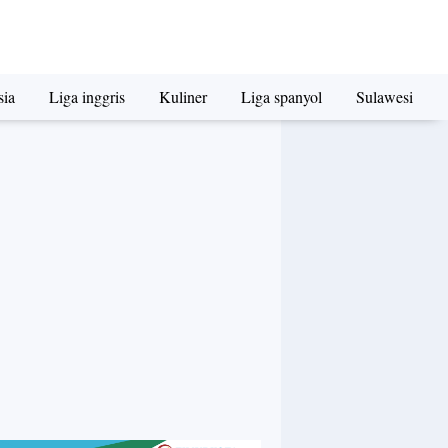
sia
Liga inggris
Kuliner
Liga spanyol
Sulawesi