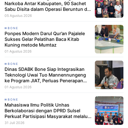
Narkoba Antar Kabupaten, 90 Sachet
Sabu Disita dalam Operasi Beruntun di
Bone dan Soppeng
05 Agustus 2026
BONE
Ponpes Modern Darul Qur’an Pajalele
Sukses Gelar Pelatihan Baca Kitab
Kuning metode Mumtaz
01 Agustus 2026
BONE
Dinas SDABK Bone Siap Integrasikan
Teknologi Uwai Tuo Mannennungeng
ke Program JIAT, Perluas Penerapan
Irigasi Cerdas
01 Agustus 2026
BONE
Mahasiswa Ilmu Politik Unhas
Berkolaborasi dengan DPRD Sulsel
Perkuat Partisipasi Masyarakat melalui
Edukasi Penyaluran Aspirasi di Desa
31 Juli 2026
Palakka