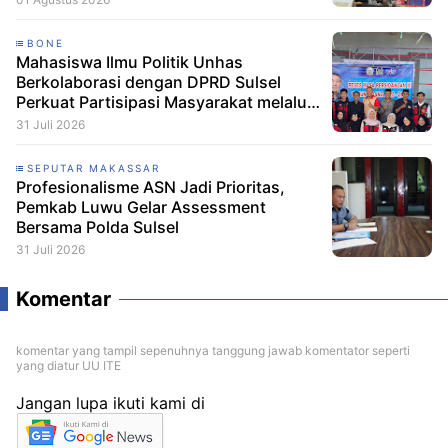
BONE
Mahasiswa Ilmu Politik Unhas
Berkolaborasi dengan DPRD Sulsel
Perkuat Partisipasi Masyarakat melalui
Edukasi Penyaluran Aspirasi di Desa
31 Juli 2026
Palakka
SEPUTAR MAKASSAR
Profesionalisme ASN Jadi Prioritas,
Pemkab Luwu Gelar Assessment
Bersama Polda Sulsel
31 Juli 2026
Komentar
komentar yang tampil sepenuhnya tanggung jawab komentator seperti
yang diatur UU ITE
Jangan lupa ikuti kami di