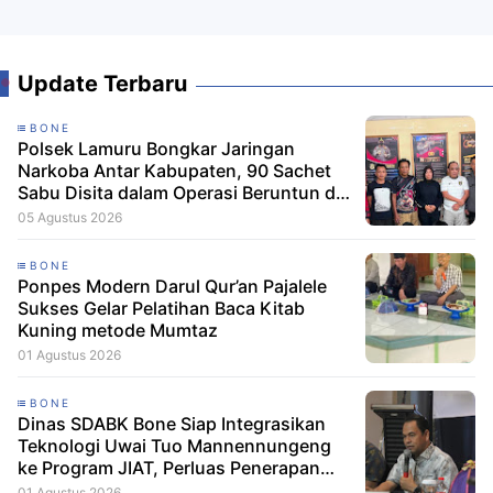
Update Terbaru
BONE
Polsek Lamuru Bongkar Jaringan
Narkoba Antar Kabupaten, 90 Sachet
Sabu Disita dalam Operasi Beruntun di
Bone dan Soppeng
05 Agustus 2026
BONE
Ponpes Modern Darul Qur’an Pajalele
Sukses Gelar Pelatihan Baca Kitab
Kuning metode Mumtaz
01 Agustus 2026
BONE
Dinas SDABK Bone Siap Integrasikan
Teknologi Uwai Tuo Mannennungeng
ke Program JIAT, Perluas Penerapan
Irigasi Cerdas
01 Agustus 2026