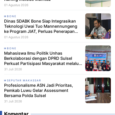
01 Agustus 2026
BONE
Dinas SDABK Bone Siap Integrasikan
Teknologi Uwai Tuo Mannennungeng
ke Program JIAT, Perluas Penerapan
Irigasi Cerdas
01 Agustus 2026
BONE
Mahasiswa Ilmu Politik Unhas
Berkolaborasi dengan DPRD Sulsel
Perkuat Partisipasi Masyarakat melalui
Edukasi Penyaluran Aspirasi di Desa
31 Juli 2026
Palakka
SEPUTAR MAKASSAR
Profesionalisme ASN Jadi Prioritas,
Pemkab Luwu Gelar Assessment
Bersama Polda Sulsel
31 Juli 2026
Komentar