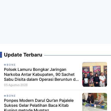
Update Terbaru
BONE
Polsek Lamuru Bongkar Jaringan
Narkoba Antar Kabupaten, 90 Sachet
Sabu Disita dalam Operasi Beruntun di
Bone dan Soppeng
05 Agustus 2026
BONE
Ponpes Modern Darul Qur’an Pajalele
Sukses Gelar Pelatihan Baca Kitab
Kuning metode Mumtaz